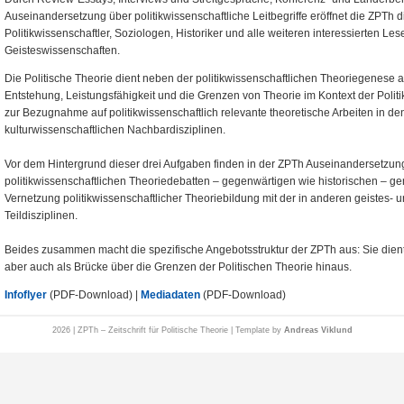
Auseinandersetzung über politikwissenschaftliche Leitbegriffe eröffnet die ZPTh di
Politikwissenschaftler, Soziologen, Historiker und alle weiteren interessierten Le
Geisteswissenschaften.
Die Politische Theorie dient neben der politikwissenschaftlichen Theoriegenese a
Entstehung, Leistungsfähigkeit und die Grenzen von Theorie im Kontext der Politi
zur Bezugnahme auf politikwissenschaftlich relevante theoretische Arbeiten in de
kulturwissenschaftlichen Nachbardisziplinen.
Vor dem Hintergrund dieser drei Aufgaben finden in der ZPTh Auseinandersetzun
politikwissenschaftlichen Theoriedebatten – gegenwärtigen wie historischen – ge
Vernetzung politikwissenschaftlicher Theoriebildung mit der in anderen geistes- 
Teildisziplinen.
Beides zusammen macht die spezifische Angebotsstruktur der ZPTh aus: Sie dient a
aber auch als Brücke über die Grenzen der Politischen Theorie hinaus.
Infoflyer
(PDF-Download) |
Mediadaten
(PDF-Download)
2026 | ZPTh – Zeitschrift für Politische Theorie | Template by
Andreas Viklund