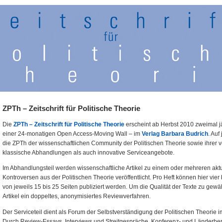
ZPTh – Zeitschrift für Politische Theorie
Die
ZPTh – Zeitschrift für Politische Theorie
erscheint ab Herbst 2010 zweimal jä
einer 24-monatigen Open Access-Moving Wall – im
Verlag Barbara Budrich
. Auf
die ZPTh der wissenschaftlichen Community der Politischen Theorie sowie ihrer
klassische Abhandlungen als auch innovative Serviceangebote.
Im Abhandlungsteil werden wissenschaftliche Artikel zu einem oder mehreren ak
Kontroversen aus der Politischen Theorie veröffentlicht. Pro Heft können hier vier
von jeweils 15 bis 25 Seiten publiziert werden. Um die Qualität der Texte zu gewäh
Artikel ein doppeltes, anonymisiertes Reviewverfahren.
Der Serviceteil dient als Forum der Selbstverständigung der Politischen Theorie
Durch Review-Essays, Interviews und Streitgespräche, Konferenz- und Länderber